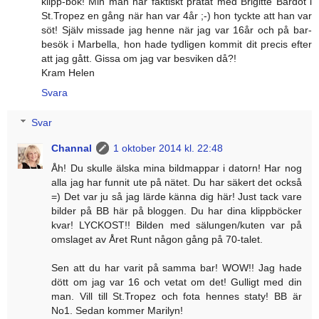
klipp-bok! Min man har faktiskt pratat med Brigitte Bardot i
St.Tropez en gång när han var 4år ;-) hon tyckte att han var
söt! Själv missade jag henne när jag var 16år och på bar-
besök i Marbella, hon hade tydligen kommit dit precis efter
att jag gått. Gissa om jag var besviken då?!
Kram Helen
Svara
Svar
Channal
1 oktober 2014 kl. 22:48
Åh! Du skulle älska mina bildmappar i datorn! Har nog
alla jag har funnit ute på nätet. Du har säkert det också
=) Det var ju så jag lärde känna dig här! Just tack vare
bilder på BB här på bloggen. Du har dina klippböcker
kvar! LYCKOST!! Bilden med sälungen/kuten var på
omslaget av Året Runt någon gång på 70-talet.
Sen att du har varit på samma bar! WOW!! Jag hade
dött om jag var 16 och vetat om det! Gulligt med din
man. Vill till St.Tropez och fota hennes staty! BB är
No1. Sedan kommer Marilyn!