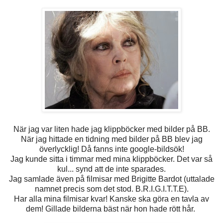
När jag var liten hade jag klippböcker med bilder på BB.
När jag hittade en tidning med bilder på BB blev jag
överlycklig! Då fanns inte google-bildsök!
Jag kunde sitta i timmar med mina klippböcker. Det var så
kul... synd att de inte sparades.
Jag samlade även på filmisar med Brigitte Bardot (uttalade
namnet precis som det stod. B.R.I.G.I.T.T.E).
Har alla mina filmisar kvar! Kanske ska göra en tavla av
dem! Gillade bilderna bäst när hon hade rött hår.