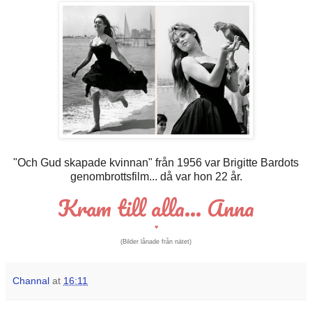
"Och Gud skapade kvinnan" från 1956 var Brigitte Bardots
genombrottsfilm... då var hon 22 år.
Kram till alla... Anna
♥
(Bilder lånade från nätet)
Channal
at
16:11