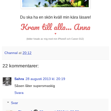
Du ska ha en skön kväll min kära läsare!
Kram till alla... Anna
♥
(bilder
fotade av mig med min iPhone5 och Canon G12)
Channal
at
20:12
22 kommentarer:
Sahra
28 augusti 2013 kl. 20:19
Såsen låter supersmaskig
Svara
Svar