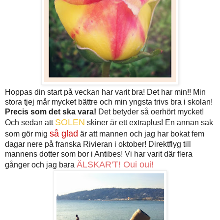
Hoppas din start på veckan har varit bra! Det har min!! Min
stora tjej mår mycket bättre och min yngsta trivs bra i skolan!
Precis som det ska vara!
Det betyder så oerhört mycket!
SOLEN
Och sedan att
skiner är ett extraplus! En annan sak
så glad
som gör mig
är att mannen och jag har bokat fem
dagar nere på franska Rivieran i oktober! Direktflyg till
mannens dotter som bor i Antibes! Vi har varit där flera
ÄLSKAR'T! Oui oui!
gånger och jag bara