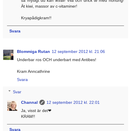
så mysigt du kan ikväll! Vila och drick te med honung!
Ät kiwi, massor av c-vitaminer!
Kryapådigkram!!
Svara
Blommiga Rutan
12 september 2012 kl. 21:06
Underbar ros OCH underbart med Antibes!
Kram Anncathrine
Svara
Svar
Channal
12 september 2012 kl. 22:01
Ja, visst är det❤
KRAM!!
Svara